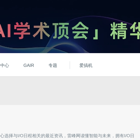
动中心
GAIR
专题
爱搞机
心选择与
I/O日程
相关的最近资讯，雷峰网读懂智能与未来，拥有
I/O日