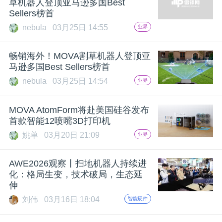
草机器人登顶亚马逊多国Best
Sellers榜首
nebula
03月25日 14:55
业界
畅销海外！MOVA割草机器人登顶亚
马逊多国Best Sellers榜首
nebula
03月25日 14:54
业界
MOVA AtomForm将赴美国硅谷发布
首款智能12喷嘴3D打印机
姚单
03月20日 21:09
业界
AWE2026观察丨扫地机器人持续进
化：格局生变，技术破局，生态延
伸
刘伟
03月16日 18:04
智能硬件