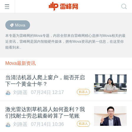
Mova
首
本专题为雷峰网的Mova专题，内容全部来自雷峰网精心选择与Mova相关的最
近资讯，雷峰网是国内智能硬件媒体，拥有Mova资讯的第一信息，在这里你
页
能看到未..
雷
Mova最新资讯
当清洁机器人爬上窗户，能否开启
峰
下一个黄金十年？
刘路遥
07月24日 12:17
机器人
网
激光雷达割草机器人如何盈利？我
公
们找耐士劳总裁秦岭算了一笔账
刘路遥
07月14日 10:36
机器人