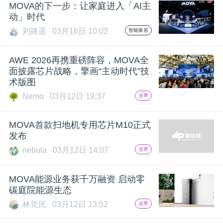
MOVA的下一步：让家庭进入「AI主
动」时代
刘路遥
03月16日 10:02
智能家居
AWE 2026再携重磅阵容，MOVA全
面披露芯片战略，擎画“主动时代”技
术版图
Nemo
03月12日 19:37
业界
MOVA首款扫地机专用芯片M10正式
发布
nebula
03月12日 14:07
业界
MOVA能源业务获千万融资 启动零
碳庭院能源生态
林觉民
03月12日 13:52
业界