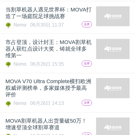
开
当割草机器人遇见世界杯：MOVA打
造了一场庭院足球挑战赛
课
Nemo
06月30日 11:37
业界
活
市占登顶，设计封王：MOVA割草机
器人获红点设计大奖，铸就全球多
动
维第一
Nemo
06月26日 15:35
业界
中
MOVA V70 Ultra Complete横扫欧洲
权威评测榜单，多家媒体授予最高
心
评价
Nemo
06月26日 14:13
业界
GAIR
MOVA割草机器人出货量破50万！
增速登顶全球割草赛道
专