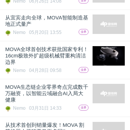
Nemo
06月26日 14:08
业界
题
从宜宾走向全球，MOVA智能制造基
地正式量产
爱
Nemo
05月20日 13:55
业界
搞
MOVA全球首创技术获批国家专利！
16cm极致外扩超级机械臂重构清洁
边界
机
Nemo
04月28日 09:58
业界
MOVA生态链企业零界奇点完成数千
万融资，以智能云域融合AI入局大
健康
Nemo
03月31日 14:33
业界
从技术首创到销量爆发！MOVA 割