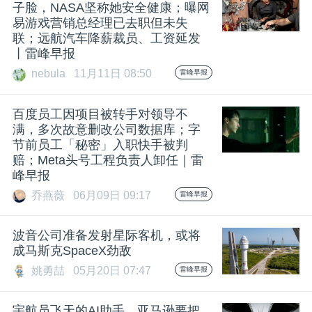
开
子脸，NASA坚称她安全健康；曝网
易游戏营销总经理已去职但未失
联；远航汽车降薪裁员、工资延发
课
丨雷峰早报
nebula
11月11日 08:50
雷峰早报
活
百度员工因项目被转手对领导不
动
满，多次故意删改公司数据库；字
节前员工「秘密」入职快手被判
赔；Meta头号工程负责人卸任｜雷
中
峰早报
乔燕薇
06月09日 09:17
雷峰早报
心
波音公司准备发射星际客机，或将
成马斯克SpaceX劲敌
GAIR
姚勇喆
05月20日 07:47
雷峰早报
专
宇航员飞天的AI助手，亚马逊要把