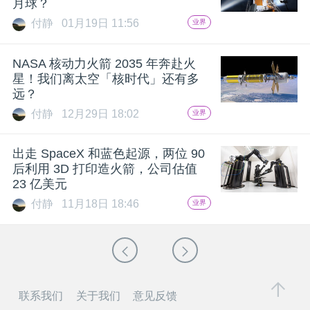
月球？
付静
01月19日 11:56
业界
NASA 核动力火箭 2035 年奔赴火
星！我们离太空「核时代」还有多
远？
付静
12月29日 18:02
业界
出走 SpaceX 和蓝色起源，两位 90
后利用 3D 打印造火箭，公司估值
23 亿美元
付静
11月18日 18:46
业界
联系我们
关于我们
意见反馈