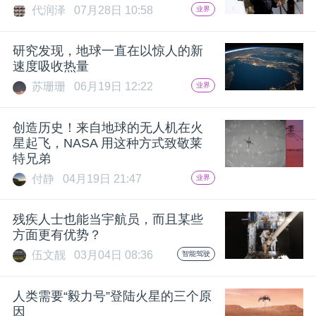
代润泽
07月28日 10:58
业界
研究发现，地球一直在以惊人的新
速度吸收热量
苏珊珊
06月19日 12:22
业界
创造历史！来自地球的无人机在火
星起飞，NASA 用这种方式致敬莱
特兄弟
付静
04月19日 21:47
业界
残疾人士也能当宇航员，而且某些
方面更有优势？
伍文靓
03月04日 08:36
智能驾驶
人类需要“毅力号”登陆火星的三个原
因