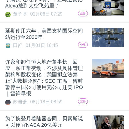
Alexa放到太空飞船里了
题
董子博
01月06日 07:29
业界
爱
延期使用六年，美国支持国际空间
站运行至2030年
搞
田哲
01月01日 16:45
业界
机
许家印卸任恒大地产董事长，回
应：系正常变动，不涉及具体管理
架构和股权变化；我国拟立法禁
止“大数据杀熟”；SEC 主席：暂时
暂停中国公司使用壳公司赴美 IPO
｜雷锋早报
苏珊珊
08月18日 08:59
业界
为了换登月着陆器合同，贝索斯说
可以便宜NASA 20亿美元