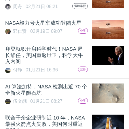
周舟
02月21日 08:21
雷峰早报
NASA毅力号火星车成功登陆火星
郭仁贤
02月19日 09:07
业界
拜登就职开启科学时代！NASA 局
长辞任，美国重返世卫，科学大牛
入内阁
付静
01月21日 16:36
业界
AI 算法加持，NASA 检测出近 70 个
全新火星陨石坑
伍文靓
01月21日 08:27
业界
联合千余企业研制近 10 年，NASA
最强火箭点火失败，美国何时重返