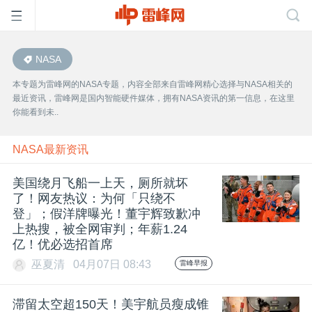
NASA
首
本专题为雷峰网的NASA专题，内容全部来自雷峰网精心选择与NASA相关的
最近资讯，雷峰网是国内智能硬件媒体，拥有NASA资讯的第一信息，在这里
页
你能看到未..
雷
NASA最新资讯
美国绕月飞船一上天，厕所就坏
峰
了！网友热议：为何「只绕不
登」；假洋牌曝光！董宇辉致歉冲
上热搜，被全网审判；年薪1.24
网
亿！优必选招首席
巫夏清
04月07日 08:43
雷峰早报
公
滞留太空超150天！美宇航员瘦成锥