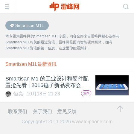
Smartisan M1L
首
本专题为雷峰网的Smartisan M1L专题，内容全部来自雷峰网精心选择与
Smartisan M1L相关的最近资讯，雷峰网是国内智能硬件媒体，拥有
页
Smartisan M1L资讯的第一信息，在这里你能看到未..
雷
Smartisan M1L最新资讯
Smartisan M1 的工业设计和硬件配
峰
置抢先看 | 2016锤子新品发布会
恒亮
10月18日 21:23
业界
网
联系我们
关于我们
意见反馈
公
Copyright © 2011-2026
www.leiphone.com