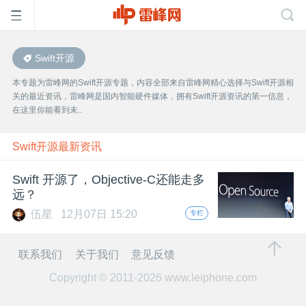
Swift开源
首
本专题为雷峰网的Swift开源专题，内容全部来自雷峰网精心选择与Swift开源相
关的最近资讯，雷峰网是国内智能硬件媒体，拥有Swift开源资讯的第一信息，
页
在这里你能看到未..
雷
Swift开源最新资讯
Swift 开源了，Objective-C还能走多
峰
远？
伍星
12月07日 15:20
专栏
网
联系我们
关于我们
意见反馈
公
Copyright © 2011-2026
www.leiphone.com