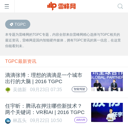
TGPC
首
本专题为雷峰网的TGPC专题，内容全部来自雷峰网精心选择与TGPC相关的
最近资讯，雷峰网是国内智能硬件媒体，拥有TGPC资讯的第一信息，在这里
页
你能看到未..
雷
TGPC最新资讯
滴滴张博：理想的滴滴是一个城市
峰
出行的大脑 | 2016 TGPC
吴德新
09月23日 07:35
智能驾驶
网
任宇昕：腾讯在押注哪些新技术？
公
两个关键词：VR和AI | 2016 TGPC
林藠头
09月22日 10:50
AR/VR