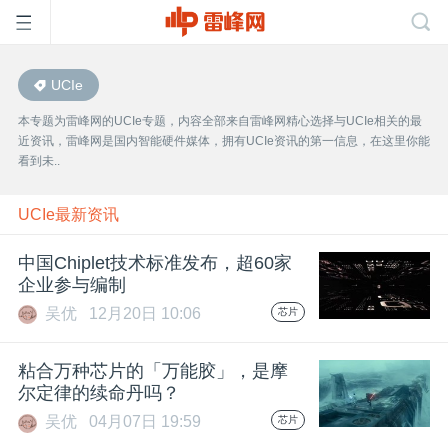
UCIe
首
本专题为雷峰网的UCIe专题，内容全部来自雷峰网精心选择与UCIe相关的最
近资讯，雷峰网是国内智能硬件媒体，拥有UCIe资讯的第一信息，在这里你能
页
看到未..
雷
UCIe最新资讯
中国Chiplet技术标准发布，超60家
峰
企业参与编制
吴优
12月20日 10:06
芯片
网
粘合万种芯片的「万能胶」，是摩
公
尔定律的续命丹吗？
吴优
04月07日 19:59
芯片