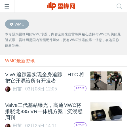
WMC
首
本专题为雷峰网的WMC专题，内容全部来自雷峰网精心选择与WMC相关的最
近资讯，雷峰网是国内智能硬件媒体，拥有WMC资讯的第一信息，在这里你
页
能看到未..
雷
WMC最新资讯
Vive 追踪器实现全身追踪，HTC 将
峰
把它开源给所有开发者
田苗
03月08日 12:05
AR/VR
网
Valve二代基站曝光，高通MWC将
公
推骁龙835 VR一体机方案 | 沉浸感
周刊
田苗
02月25日 14:11
AR/VR