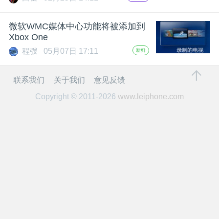
开
微软WMC媒体中心功能将被添加到
课
Xbox One
程弢
05月07日 17:11
新鲜
活
联系我们
关于我们
意见反馈
动
Copyright © 2011-2026
www.leiphone.com
中
心
GAIR
专