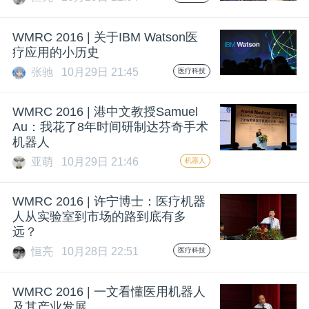
开
WMRC 2016 | 关于IBM Watson医
课
疗应用的小历史
张驰
10月29日 21:45
医疗科技
活
WMRC 2016 | 港中文教授Samuel
动
Au：我花了8年时间研制达芬奇手术
机器人
亚萌
10月29日 21:46
机器人
中
WMRC 2016 | 许宁博士：医疗机器
心
人从实验室到市场的路到底有多
远？
GAIR
恒亮
10月28日 22:51
医疗科技
WMRC 2016 | 一文看懂医用机器人
专
及其产业发展