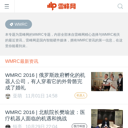
WMRC
首
本专题为雷峰网的WMRC专题，内容全部来自雷峰网精心选择与WMRC相关
的最近资讯，雷峰网是国内智能硬件媒体，拥有WMRC资讯的第一信息，在这
页
里你能看到未..
雷
WMRC最新资讯
WMRC 2016 | 俄罗斯政府孵化的机
峰
器人公司，有人穿着它的外骨骼完
成了婚礼
网
亚萌
11月01日 14:58
机器人
公
WMRC 2016 | 北航院长樊瑜波：医
疗机器人面临的机遇和挑战
恒亮
10月29日 22:04
医疗科技