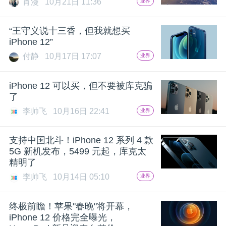
肖漫
10月21日 11:36
业界
题
“王守义说十三香，但我就想买
iPhone 12”
爱
付静
10月17日 17:07
业界
搞
iPhone 12 可以买，但不要被库克骗
了
机
李帅飞
10月16日 22:41
业界
支持中国北斗！iPhone 12 系列 4 款
5G 新机发布，5499 元起，库克太
精明了
李帅飞
10月14日 05:10
业界
终极前瞻！苹果"春晚"将开幕，
iPhone 12 价格完全曝光，