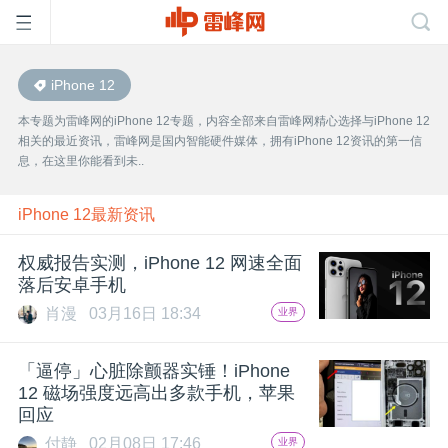
iPhone 12
首
本专题为雷峰网的iPhone 12专题，内容全部来自雷峰网精心选择与iPhone 12
相关的最近资讯，雷峰网是国内智能硬件媒体，拥有iPhone 12资讯的第一信
页
息，在这里你能看到未..
雷
iPhone 12最新资讯
权威报告实测，iPhone 12 网速全面
峰
落后安卓手机
肖漫
03月16日 18:34
业界
网
「逼停」心脏除颤器实锤！iPhone
公
12 磁场强度远高出多款手机，苹果
回应
付静
02月08日 17:46
业界