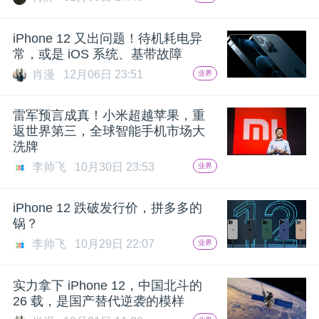
开
iPhone 12 又出问题！待机耗电异
课
常，或是 iOS 系统、基带故障
肖漫
12月06日 23:51
业界
活
雷军预言成真！小米超越苹果，重
动
返世界第三，全球智能手机市场大
洗牌
李帅飞
10月30日 23:53
业界
中
iPhone 12 跌破发行价，拼多多的
心
锅？
李帅飞
10月29日 22:07
业界
GAIR
实力拿下 iPhone 12，中国北斗的
26 载，是国产替代逆袭的模样
专