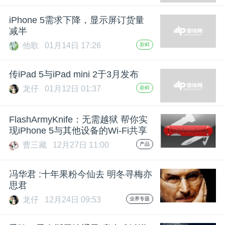
iPhone 5需求下降，显示屏订货量
减半
他歌
01月14日 17:26
新鲜
传iPad 5与iPad mini 2于3月发布
龙仔
01月12日 01:37
新鲜
FlashArmyKnife：无需越狱 帮你实
现iPhone 5与其他设备的Wi-Fi共享
曹三藏
12月27日 11:00
产品
冯华君 :十年果粉今仙去 明冬寻梅亦
思君
龙仔
12月24日 09:53
业界专题