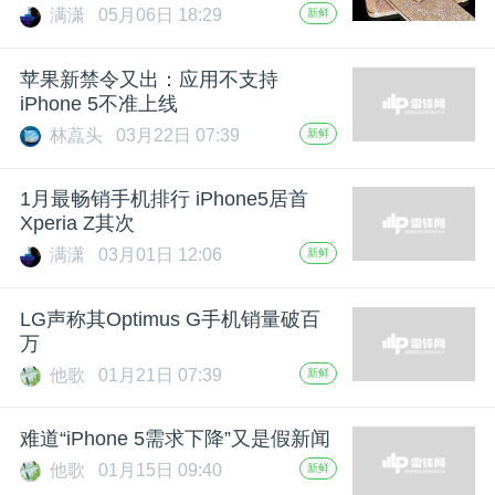
满潇
05月06日 18:29
新鲜
题
苹果新禁令又出：应用不支持
iPhone 5不准上线
爱
林藠头
03月22日 07:39
新鲜
搞
1月最畅销手机排行 iPhone5居首
Xperia Z其次
机
满潇
03月01日 12:06
新鲜
LG声称其Optimus G手机销量破百
万
他歌
01月21日 07:39
新鲜
难道“iPhone 5需求下降”又是假新闻
他歌
01月15日 09:40
新鲜