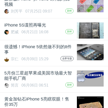
开
视频
刘芳平
07月25日 09:07
新鲜
课
iPhone 5S谍照再曝光
活
肥威
06月21日 16:08
新鲜
动
很遗憾！iPhone 5依然做不到的8件
事
中
宗仁
06月09日 15:29
业界专题
5月份三星超苹果成美国市场最大智
心
能手机厂商
简言
06月06日 06:51
新鲜
GAIR
黄金加钻石iPhone 5亮瞎双眼！售
专
价35万