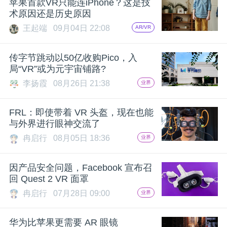
苹果首款VR只能连iPhone？这是技
术原因还是历史原因
题
王起端
09月04日 22:08
AR/VR
爱
传字节跳动以50亿收购Pico，入
局“VR”或为元宇宙铺路?
搞
李扬霞
08月26日 21:38
业界
机
FRL：即使带着 VR 头盔，现在也能
与外界进行眼神交流了
冉启行
08月05日 18:36
业界
因产品安全问题，Facebook 宣布召
回 Quest 2 VR 面罩
冉启行
07月28日 09:00
业界
华为比苹果更需要 AR 眼镜