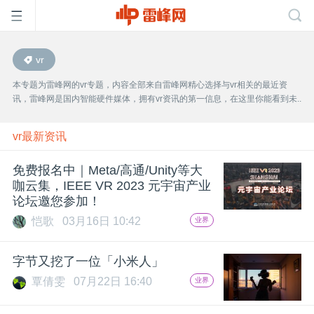
vr
首
本专题为雷峰网的vr专题，内容全部来自雷峰网精心选择与vr相关的最近资
讯，雷峰网是国内智能硬件媒体，拥有vr资讯的第一信息，在这里你能看到未..
页
vr最新资讯
雷
免费报名中｜Meta/高通/Unity等大
咖云集，IEEE VR 2023 元宇宙产业
峰
论坛邀您参加！
恺歌
03月16日 10:42
业界
网
字节又挖了一位「小米人」
公
覃倩雯
07月22日 16:40
业界