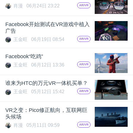
肖漫
06月24日 23:22
AR/VR
Facebook开始测试在VR游戏中植入
广告
王金旺
06月19日 08:54
AR/VR
Facebook“吃鸡”
王金旺
06月12日 13:36
AR/VR
谁来为HTC的万元VR一体机买单？
王金旺
05月12日 15:42
AR/VR
VR之变：Pico修正航向，互联网巨
头候场
肖漫
05月11日 09:59
AR/VR