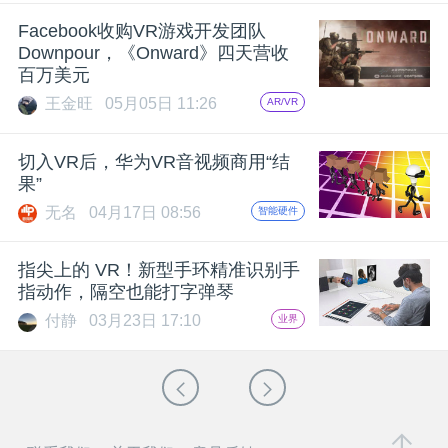
Facebook收购VR游戏开发团队
Downpour，《Onward》四天营收
百万美元
王金旺
05月05日 11:26
AR/VR
切入VR后，华为VR音视频商用“结
果”
无名
04月17日 08:56
智能硬件
指尖上的 VR！新型手环精准识别手
指动作，隔空也能打字弹琴
付静
03月23日 17:10
业界