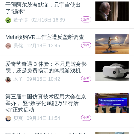
开
干预阿尔茨海默症，元宇宙使出
了"骗术"
课
董子博
02月16日 16:39
业界
活
Meta收购VR工作室遭反垄断调查
吴优
12月18日 13:45
业界
动
爱奇艺奇遇 3 体验：不只是随身影
院，还是免费畅玩的体感游戏机
中
木子
09月16日 10:42
业界
心
第三届中国仿真技术应用大会在京
举办， 暨“数字化赋能万里行活
GAIR
动”正式启动
贝爽
09月14日 11:54
业界
专