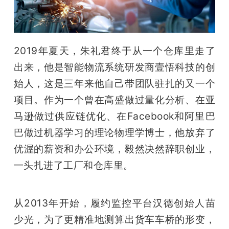
开
课
2019年夏天，朱礼君终于从一个仓库里走了
活
出来，他是智能物流系统研发商壹悟科技的创
始人，这是三年来他自己带团队驻扎的又一个
动
项目。作为一个曾在高盛做过量化分析、在亚
马逊做过供应链优化、在Facebook和阿里巴
中
巴做过机器学习的理论物理学博士，他放弃了
优渥的薪资和办公环境，毅然决然辞职创业，
心
一头扎进了工厂和仓库里。
GAIR
从2013年开始，履约监控平台汉德创始人苗
专
少光，为了更精准地测算出货车车桥的形变，