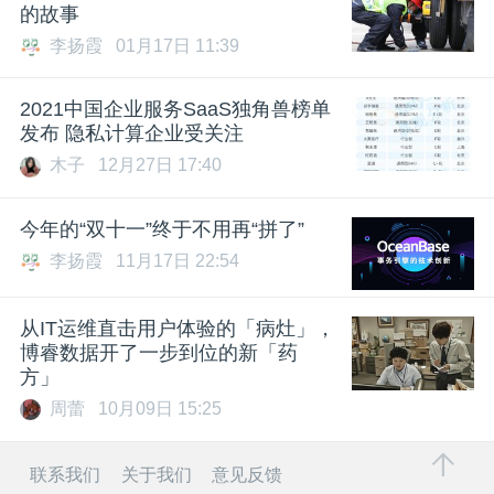
的故事
李扬霞
01月17日 11:39
2021中国企业服务SaaS独角兽榜单
发布 隐私计算企业受关注
木子
12月27日 17:40
今年的“双十一”终于不用再“拼了”
李扬霞
11月17日 22:54
从IT运维直击用户体验的「病灶」，
博睿数据开了一步到位的新「药
方」
周蕾
10月09日 15:25
联系我们
关于我们
意见反馈