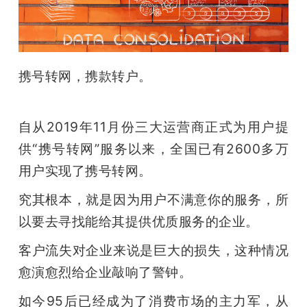
开
课
携号转网，携款转户。 
活
动
自从2019年11月份三大运营商正式为用户提
供“携号转网”服务以来，全国已有2600多万
中
用户实现了携号转网。 
究其根本，就是因为用户不满意你的服务，所
心
以要去寻找能给其提供优质服务的企业。 
GAIR
客户流失对企业来说是巨大的损失，这种情况
愈演愈烈给企业敲响了警钟。 
专
如今95后已经成为了消费市场的主力军，从