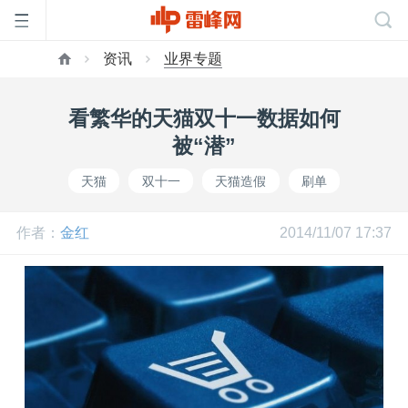
资讯
业界专题
首
看繁华的天猫双十一数据如何
页
被“潜”
天猫
双十一
天猫造假
刷单
雷
作者：
金红
2014/11/07 17:37
峰
网
公