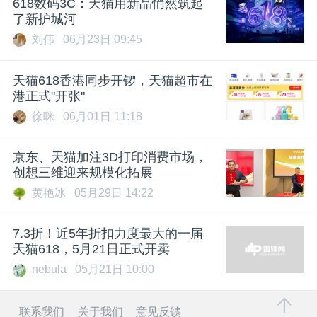
618数码3C：天猫用新品悄然筑起
了新护城河
刘伟
06月23日 09:45
天猫618香港同步开锣，天猫超市在
港正式"开张"
徐咪
06月01日 11:18
京东、天猫加注3D打印消费市场，
创想三维迎来规模化拓展
黄艳冰
05月29日 14:22
7.3折！近5年折扣力度最大的一届
天猫618，5月21日正式开卖
nebula
05月21日 10:00
联系我们
关于我们
意见反馈