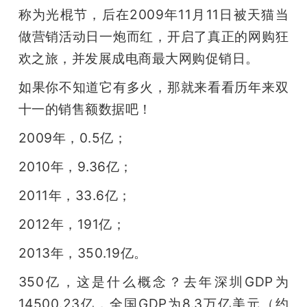
称为光棍节，后在2009年11月11日被天猫当
题
做营销活动日一炮而红，开启了真正的网购狂
欢之旅，并发展成电商最大网购促销日。
爱
如果你不知道它有多火，那就来看看历年来双
搞
十一的销售额数据吧！
2009年，0.5亿；
机
2010年，9.36亿；
2011年，33.6亿；
2012年，191亿；
2013年，350.19亿。
350亿，这是什么概念？去年深圳GDP为
14500.23亿，全国GDP为8.3万亿美元（约