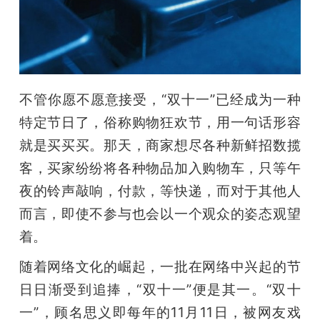
开
课
活
不管你愿不愿意接受，“双十一”已经成为一种
特定节日了，俗称购物狂欢节，用一句话形容
动
就是买买买。那天，商家想尽各种新鲜招数揽
客，买家纷纷将各种物品加入购物车，只等午
中
夜的铃声敲响，付款，等快递，而对于其他人
而言，即使不参与也会以一个观众的姿态观望
心
着。
GAIR
随着网络文化的崛起，一批在网络中兴起的节
日日渐受到追捧，“双十一”便是其一。“双十
专
一”，顾名思义即每年的11月11日，被网友戏