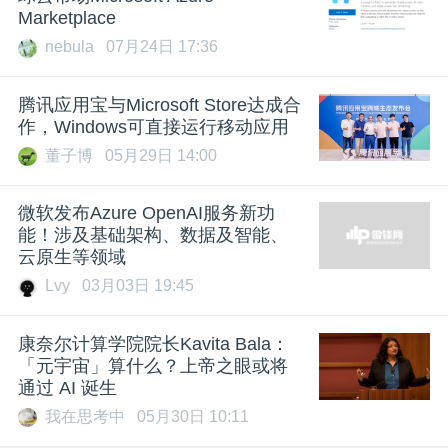
Marketplace
nebula
07月24日 17:36
腾讯应用宝与Microsoft Store达成合
作，Windows可直接运行移动应用
董子博
05月29日 14:00
微软发布Azure OpenAI服务新功
能！涉及基础架构、数据及智能、
云原生等领域
Lvy
03月03日 19:45
康奈尔计算学院院长Kavita Bala：
「元宇宙」算什么？上帝之眼或将
通过 AI 诞生
我在思考中
05月30日 10:11