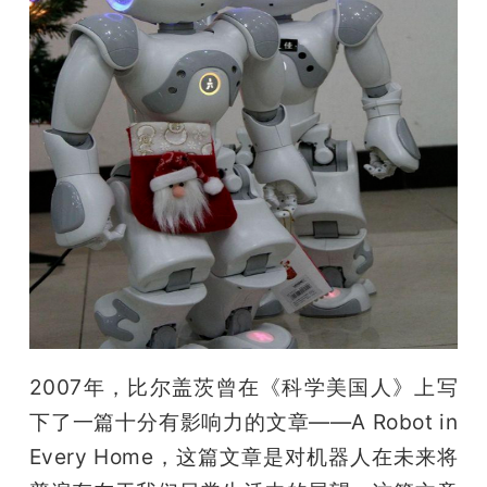
开
课
活
动
中
心
2007年，比尔盖茨曾在《科学美国人》上写
GAIR
下了一篇十分有影响力的文章——A Robot in 
Every Home，这篇文章是对机器人在未来将
专