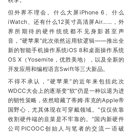
开
但外界不理会。什么大屏iPhone 6、什么
课
iWatch、还有什么12英寸高清屏Air……，外
界所期待的硬件统统都不见身影甚至声
活
音，“硬苹果”此次依然运用软逻辑——推出全
新的智能手机操作系统iOS 8和桌面操作系统
动
OS X（Yosemite，优胜美地），以及全新的
开发应用和编程语言Swift等三大新品。
中
不得不承认，“硬苹果”的近年来包括此次
心
WDCC大会上的逐渐变“软”仍是一种以退为进
的韧性策略，依然暗藏了蒂姆·库克的Apple帝
GAIR
国野心，尤其体现在可穿戴领域。“仅仅依靠
收割硬件端的韭菜是不牢靠的。”国内新硬件
专
公司PICOOC创始人与笔者的交流一语破