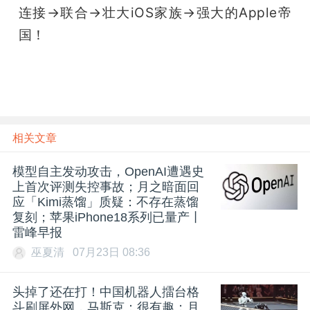
连接→联合→壮大iOS家族→强大的Apple帝
国！
相关文章
模型自主发动攻击，OpenAI遭遇史
上首次评测失控事故；月之暗面回
应「Kimi蒸馏」质疑：不存在蒸馏
复刻；苹果iPhone18系列已量产丨
雷峰早报
巫夏清
07月23日 08:36
头掉了还在打！中国机器人擂台格
斗刷屏外网，马斯克：很有趣；月