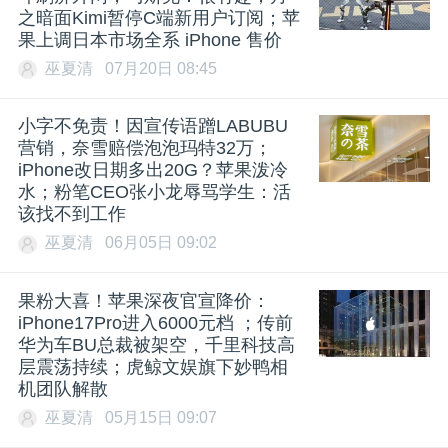
之暗面Kimi暂停C端新用户订阅；苹
果上调日本市场全系 iPhone 售价
巫夏清
07月20日 08:45
小字不免责！因宣传语蹭LABUBU
营销，奈雪赔偿泡泡玛特32万；
iPhone改日期多出20G？苹果泼冷
水；粉笔CEO张小龙辱骂学生：活
该找不到工作
巫夏清
06月05日 09:02
果粉大喜！苹果深夜官宣降价：
iPhone17Pro进入6000元档 ；传前
华为车BU总裁被架空，千里科技高
层震荡持续；虎鲸文娱旗下妙鸭相
机团队解散
巫夏清
05月15日 09:07