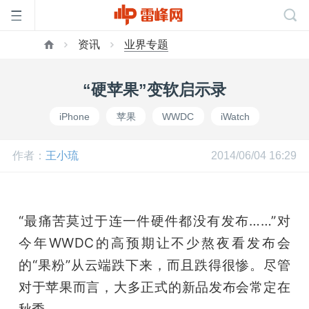
资讯
业界专题
首
“硬苹果”变软启示录
页
iPhone
苹果
WWDC
iWatch
雷
作者：
王小琉
2014/06/04 16:29
峰
“最痛苦莫过于连一件硬件都没有发布……”对
网
今年WWDC的高预期让不少熬夜看发布会
的“果粉”从云端跌下来，而且跌得很惨。尽管
公
对于苹果而言，大多正式的新品发布会常定在
秋季。