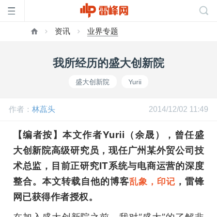
资讯
业界专题
首
我所经历的盛大创新院
页
盛大创新院
Yurii
雷
作者：
林藠头
2014/12/02 11:49
峰
【编者按】本文作者Yurii（余晟），曾任盛
大创新院高级研究员，现任广州某外贸公司技
网
术总监，目前正研究IT系统与电商运营的深度
整合。本文转载自他的博客
，雷锋
乱象，印记
公
网已获得作者授权
。
在加入盛大创新院之前，我对“盛大”的了解非