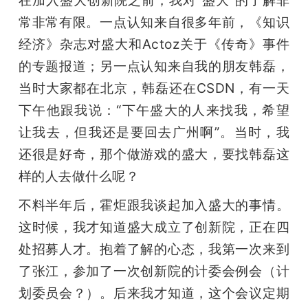
开
常非常有限。一点认知来自很多年前，《知识
经济》杂志对盛大和Actoz关于《传奇》事件
课
的专题报道；另一点认知来自我的朋友韩磊，
活
当时大家都在北京，韩磊还在CSDN，有一天
下午他跟我说：“下午盛大的人来找我，希望
动
让我去，但我还是要回去广州啊”。当时，我
还很是好奇，那个做游戏的盛大，要找韩磊这
中
样的人去做什么呢？
不料半年后，霍炬跟我谈起加入盛大的事情。
心
这时候，我才知道盛大成立了创新院，正在四
处招募人才。抱着了解的心态，我第一次来到
GAIR
了张江，参加了一次创新院的计委会例会（计
专
划委员会？）。后来我才知道，这个会议定期