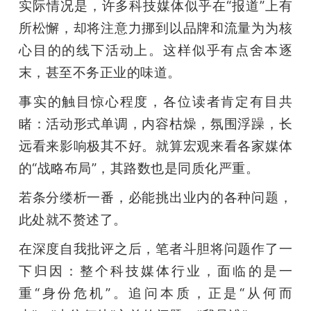
开
实际情况是，许多科技媒体似乎在“报道”上有
所松懈，却将注意力挪到以品牌和流量为为核
课
心目的的线下活动上。这样似乎有点舍本逐
末，甚至不务正业的味道。
活
事实的触目惊心程度，各位读者肯定有目共
睹：活动形式单调，内容枯燥，氛围浮躁，长
动
远看来影响极其不好。就算宏观来看各家媒体
的“战略布局”，其路数也是同质化严重。
中
若条分缕析一番，必能挑出业内的各种问题，
心
此处就不赘述了。
在深度自我批评之后，笔者斗胆将问题作了一
GAIR
下归因：整个科技媒体行业，面临的是一
重“身份危机”。追问本质，正是“从何而
专