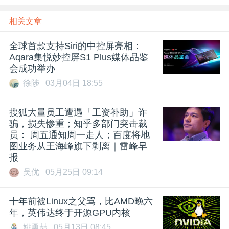
相关文章
全球首款支持Siri的中控屏亮相：
Aqara集悦妙控屏S1 Plus媒体品鉴
会成功举办
徐陟
03月04日 18:55
搜狐大量员工遭遇「工资补助」诈
骗，损失惨重；知乎多部门突击裁
员： 周五通知周一走人；百度将地
图业务从王海峰旗下剥离｜雷峰早
报
吴优
05月25日 09:14
十年前被Linux之父骂，比AMD晚六
年，英伟达终于开源GPU内核
姚勇喆
05月13日 08:45