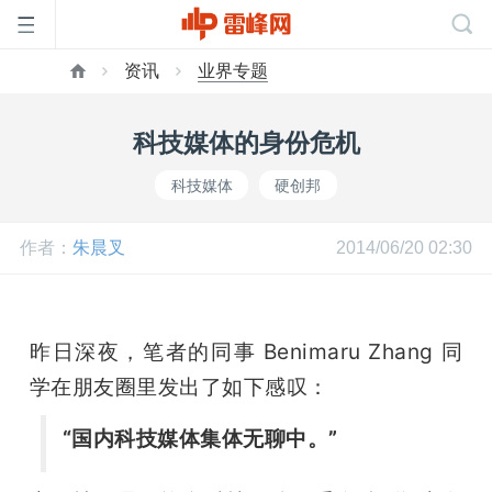
资讯
业界专题
首
科技媒体的身份危机
页
科技媒体
硬创邦
雷
作者：
朱晨叉
2014/06/20 02:30
峰
昨日深夜，笔者的同事 Benimaru Zhang 同
网
学在朋友圈里发出了如下感叹：
公
“国内科技媒体集体无聊中。”