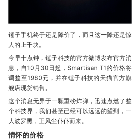
开
课
锤子手机终于还是降价了，而且这一降还是惊
活
人的上千块。
动
今早十点钟，锤子科技的官方微博发布官方消
息，自10月30日起，Smartisan T1的价格将
中
调整至1980元，并在锤子科技的天猫官方旗
舰店现货销售。
心
这个消息无异于一颗重磅炸弹，迅速点燃了整
个科技界，我们甚至已经可以远远的望到，一
GAIR
大波罗黑，正风尘仆仆而来。
专
情怀的价格