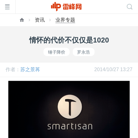
资讯
业界专题
首
情怀的代价不仅仅是1020
页
锤子降价
罗永浩
雷
作者：
苏之景苒
2014/10/27 13:27
峰
网
公