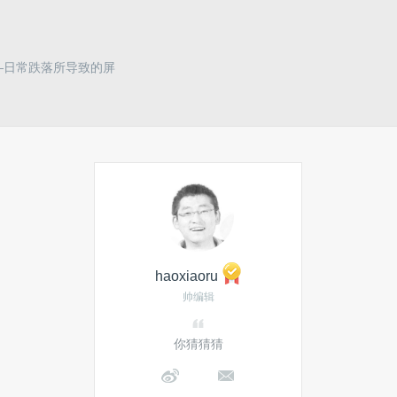
—日常跌落所导致的屏
haoxiaoru
帅编辑
你猜猜猜