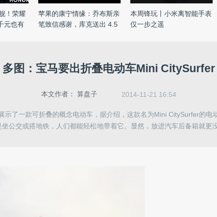
旗舰！荣耀
苹果的康宁情缘：乔布斯亲
本周锋玩丨小米离智能手表
释千元也有
笔致信感谢，库克送出 4.5
仅一步之遥
...
多图：宝马要出折叠电动车Mini CitySurfer
本文作者：
算盘子
2014-11-21 16:54
示了一款可折叠的概念电动车，据介绍，这款名为Mini CitySurfer的
是坐公交或搭地铁，人们都能轻松地带着它。显然，放进汽车后备箱就更