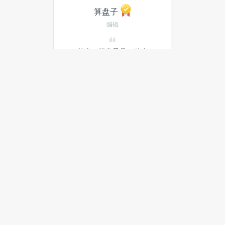
算盘子
编辑
其实，算盘子是一种小
吃。
发私信
当月热门文章
最新文章
Windows 10 预览计划即将结
束，继续使用后果严重
IBM与三菱东京UFJ银行联手测试