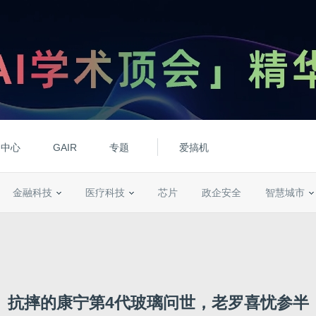
动中心
GAIR
专题
爱搞机
金融科技
医疗科技
芯片
政企安全
智慧城市
抗摔的康宁第4代玻璃问世，老罗喜忧参半