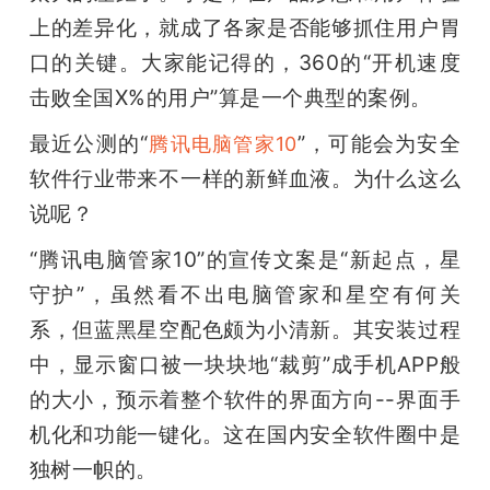
开
上的差异化，就成了各家是否能够抓住用户胃
口的关键。大家能记得的，360的“开机速度
课
击败全国X%的用户”算是一个典型的案例。
活
最近公测的“
”，可能会为安全
腾讯电脑管家10
软件行业带来不一样的新鲜血液。为什么这么
动
说呢？
“腾讯电脑管家10”的宣传文案是“新起点，星
中
守护”，虽然看不出电脑管家和星空有何关
系，但蓝黑星空配色颇为小清新。其安装过程
心
中，显示窗口被一块块地“裁剪”成手机APP般
的大小，预示着整个软件的界面方向--界面手
GAIR
机化和功能一键化。这在国内安全软件圈中是
专
独树一帜的。