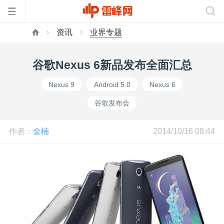
资讯
业界专题
首
谷歌Nexus 6新品发布全面汇总
页
Nexus 9
Android 5.0
Nexus 6
谷歌发布会
雷
作者：
金楠
2014/10/16 08:44
峰
网
公