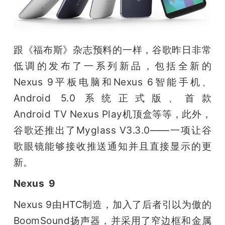
开
课
跟《福布斯》杂志预料的一样，谷歌昨日非常
活
低调的发布了一系列新品，包括全新的
Nexus 9平板电脑和Nexus 6智能手机、
动
Android 5.0 系统正式版、首款
Android TV Nexus Play机顶盒等等，此外，
中
谷歌还推出了Myglass V3.3.0——一项让谷
歌眼镜能够接收推送通知并且直接显示的更
心
新。
Nexus  9
GAIR
Nexus 9由HTC制造，加入了后者引以为傲的
专
BoomSound扬声器，并采用了窄边框和金属