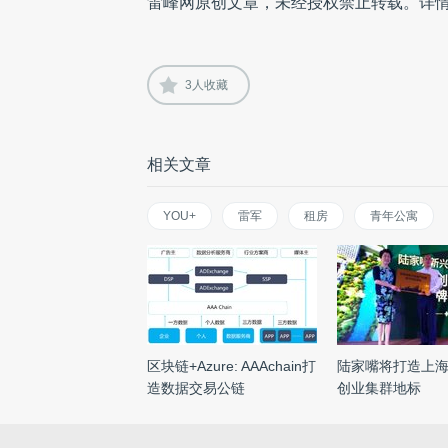
雷峰网原创文章，未经授权禁止转载。详
3
人收藏
相关文章
YOU+
雷军
租房
青年公寓
区块链+Azure: AAAchain打
陆家嘴将打造上
造数据交易公链
创业集群地标