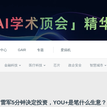
动中心
GAIR
专题
爱搞机
金融科技
医疗科技
芯片
政企安全
智慧城市
雷军5分钟决定投资，YOU+是笔什么生意？