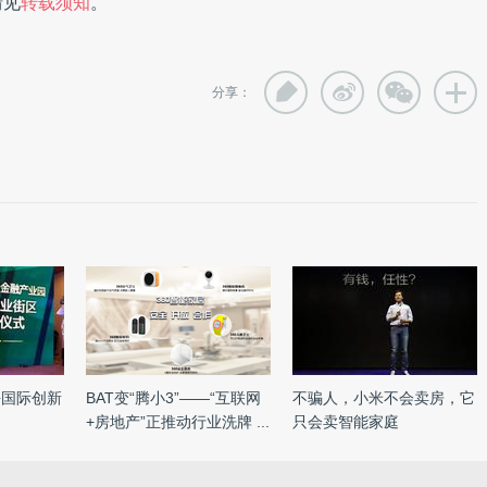
情见
转载须知
。
分享：
海国际创新
BAT变“腾小3”——“互联网
不骗人，小米不会卖房，它
+房地产”正推动行业洗牌 ...
只会卖智能家庭