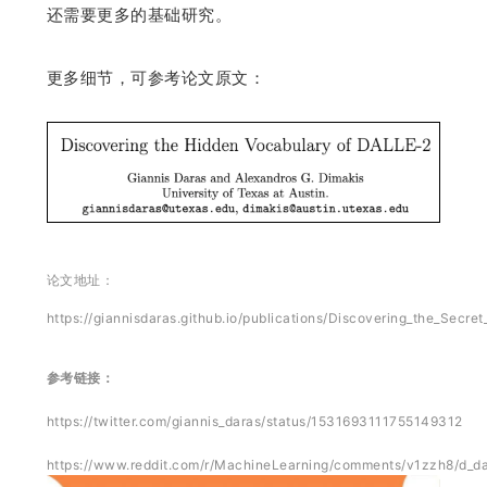
还需要更多的基础研究。
更多细节，可参考论文原文：
论文地址：
https://giannisdaras.github.io/publications/Discovering_the_Secre
参考链接：
https://twitter.com/giannis_daras/status/1531693111755149312
https://www.reddit.com/r/MachineLearning/comments/v1zzh8/d_da