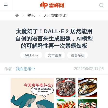
资讯
人工智能学术
首
太魔幻了！DALL·E 2 居然能用
页
自创的语言来生成图像，AI模型
的可解释性再一次暴露短板
雷
DALL·E-2
文本图像
语言系统
峰
作者：
我在思考中
2022/06/02 11:05
网
公