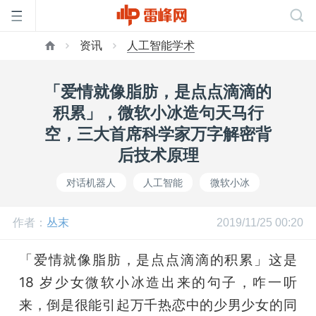
资讯
人工智能学术
首
「爱情就像脂肪，是点点滴滴的
页
积累」，微软小冰造句天马行
空，三大首席科学家万字解密背
雷
后技术原理
对话机器人
人工智能
微软小冰
峰
作者：
丛末
2019/11/25 00:20
网
「爱情就像脂肪，是点点滴滴的积累」这是 
公
18 岁少女微软小冰造出来的句子，咋一听
来，倒是很能引起万千热恋中的少男少女的同