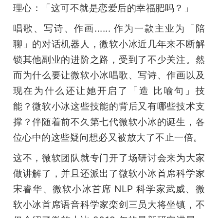
开
理心：「这可不就是恋爱后的幸福肥吗？」
唱歌、写诗、作画...... 作为一款主业为「陪
课
聊」的对话机器人，微软小冰近几年来不断解
锁其他副业的进阶之路，受到了不少关注。然
活
而为什么要让微软小冰唱歌、写诗、作画以及
动
现在为什么还让她开启了「造 比喻句」技
能？微软小冰这些技能的背后又有哪些技术支
中
撑？伴随着前不久第七代微软小冰的诞生，各
位心中的这些疑问想必又被放大了不止一倍。
心
这不，微软团队就专门开了场研讨会来为大家
做讲解了，并且还派出了微软小冰首席科学家
GAIR
宋睿华、微软小冰首席 NLP 科学家武威、微
软小冰首席语音科学家栾剑三员大将坐镇，不
专