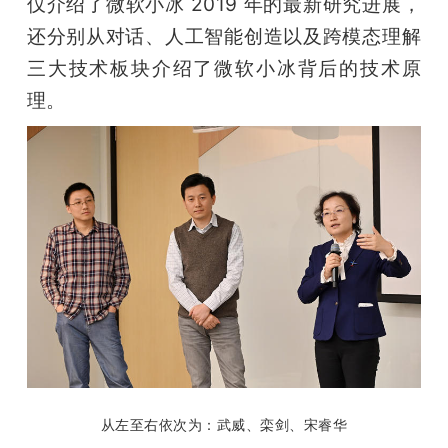
仅介绍了微软小冰 2019 年的最新研究进展，
还分别从对话、人工智能创造以及跨模态理解
题
三大技术板块介绍了微软小冰背后的技术原
爱
理。
搞
机
从左至右依次为：武威、栾剑、宋睿华