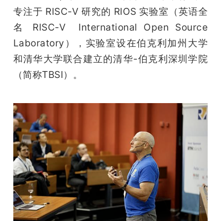
开
专注于 RISC-V 研究的 RIOS 实验室（英语全
名 RISC-V  International Open Source 
课
Laboratory），实验室设在伯克利加州大学
和清华大学联合建立的清华-伯克利深圳学院
活
（简称TBSI）。
动
中
心
GAIR
专