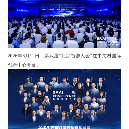
开
课
活
动
2026年6月12日，第八届“北京智源大会”在中关村国际
创新中心开幕。
中
心
GAIR
专