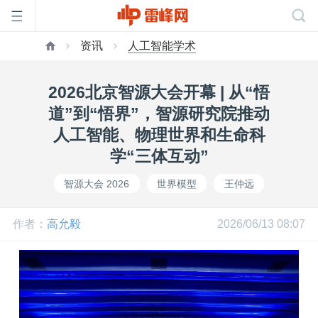
资讯
人工智能学术
首
2026北京智源大会开幕 | 从“悟
页
道”到“悟界”，智源研究院推动
人工智能、物理世界和生命科
雷
学“三体互动”
智源大会 2026
世界模型
王仲远
峰
作者：
高允毅
2026/06/13 08:07
网
公