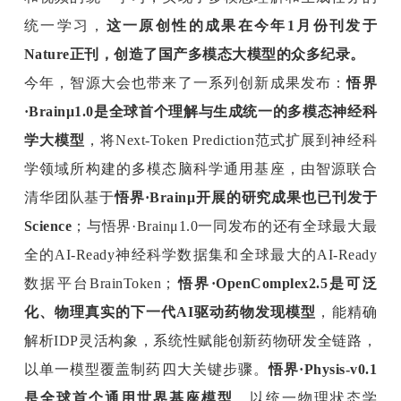
统一学习，
这一原创性的成果在今年1月份刊发于
Nature正刊，创造了国产多模态大模型的众多纪录。
今年，智源大会也带来了一系列创新成果发布：
悟界
·Brainμ1.0是全球首个理解与生成统一的多模态神经科
学大模型
，将Next-Token Prediction范式扩展到神经科
学领域所构建的多模态脑科学通用基座，由智源联合
清华团队基于
悟界·Brainμ开展的研究成果也已刊发于
Science
；与悟界·Brainμ1.0一同发布的还有全球最大最
全的AI-Ready神经科学数据集和全球最大的AI-Ready
数据平台BrainToken；
悟界·OpenComplex2.5是可泛
化、物理真实的下一代AI驱动药物发现模型
，能精确
解析IDP灵活构象，系统性赋能创新药物研发全链路，
以单一模型覆盖制药四大关键步骤。
悟界·Physis-v0.1
是全球首个通用世界基座模型
，以统一物理状态学