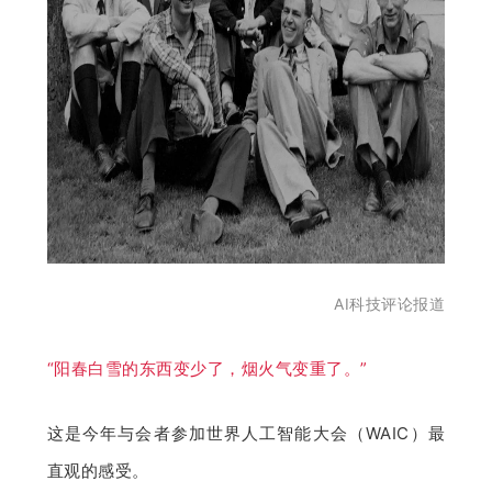
开
课
活
动
中
AI科技评论报道
心
“阳春白雪的东西变少了，烟火气变重了。”
GAIR
这是今年与会者参加世界人工智能大会（WAIC）最
专
直观的感受。