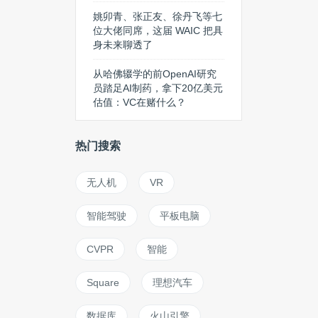
姚卯青、张正友、徐丹飞等七
位大佬同席，这届 WAIC 把具
身未来聊透了
从哈佛辍学的前OpenAI研究
员踏足AI制药，拿下20亿美元
估值：VC在赌什么？
热门搜索
无人机
VR
智能驾驶
平板电脑
CVPR
智能
Square
理想汽车
数据库
火山引擎