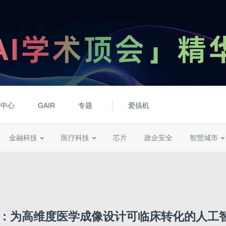
动中心
GAIR
专题
爱搞机
金融科技
医疗科技
芯片
政企安全
智慧城市
ure：为高维度医学成像设计可临床转化的人工