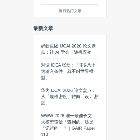
当月热门文章
最新文章
蚂蚁集团 IJCAI 2026 论文盘
点：让 AI 学会「随机应变」
对话 IDEA 张磊：「不以动作
为输入条件，就不叫世界模
型」
华为 IJCAI 2026 论文盘点：
从「规模密度」转向「设计密
度」
WWW 2026 唯一最佳长文｜
大模型该信「查到的」还是
「记得的」？｜GAIR Paper
110