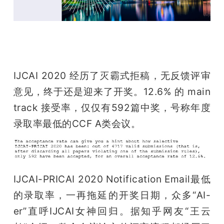
开
课
活
IJCAI 2020 经历了灭霸式拒稿，无反馈评审
意见，终于还是迎来了开奖。12.6% 的 main 
动
track 接受率，仅仅有592篇中奖，号称年度
中
录取率最低的CCF A类会议。
心
IJCAI-PRICAI 2020 Notification Email最低
GAIR
的录取率，一再拖延的开奖日期，众多“AI-
er”直呼IJCAI女神回归。据知乎网友“王云
专