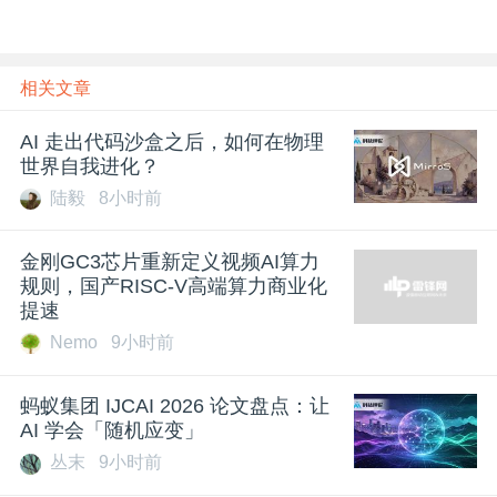
相关文章
AI 走出代码沙盒之后，如何在物理
世界自我进化？
陆毅
8小时前
金刚GC3芯片重新定义视频AI算力
规则，国产RISC-V高端算力商业化
提速
Nemo
9小时前
蚂蚁集团 IJCAI 2026 论文盘点：让
AI 学会「随机应变」
丛末
9小时前