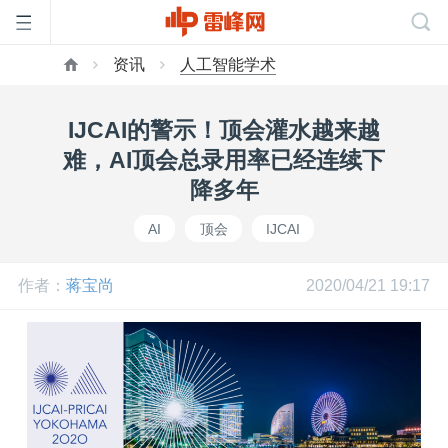
资讯
人工智能学术
首
IJCAI的警示！顶会灌水越来越
页
难，AI顶会总录用率已经连续下
降多年
雷
AI
顶会
IJCAI
峰
作者：
蒋宝尚
2020/04/21 19:17
网
公