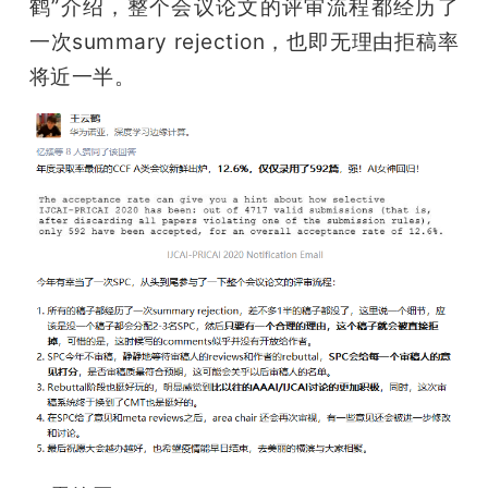
鹤”介绍，整个会议论文的评审流程都经历了
题
一次summary rejection，也即无理由拒稿率
将近一半。
爱
搞
机