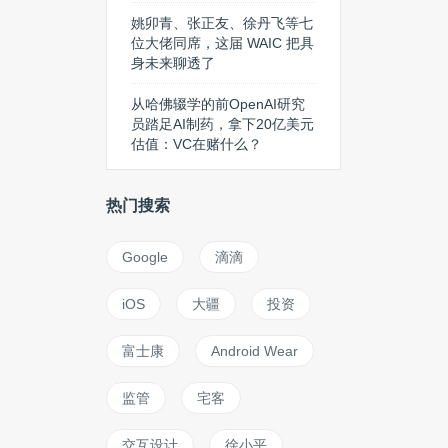
姚卯青、张正友、徐丹飞等七
位大佬同席，这届 WAIC 把具
身未来聊透了
从哈佛辍学的前OpenAI研究
员踏足AI制药，拿下20亿美元
估值：VC在赌什么？
热门搜索
Google
滴滴
iOS
大疆
投资
富士康
Android Wear
监管
宅客
交互设计
徐小平