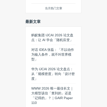
当月热门文章
最新文章
蚂蚁集团 IJCAI 2026 论文盘
点：让 AI 学会「随机应变」
对话 IDEA 张磊：「不以动作
为输入条件，就不叫世界模
型」
华为 IJCAI 2026 论文盘点：
从「规模密度」转向「设计密
度」
WWW 2026 唯一最佳长文｜
大模型该信「查到的」还是
「记得的」？｜GAIR Paper
110