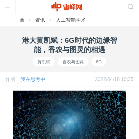
资讯
人工智能学术
首
港大黄凯斌：6G时代的边缘智
页
能，香农与图灵的相遇
黄凯斌
香农与图灵
6G
雷
作者：
我在思考中
2022/04/18 10:35
峰
网
公