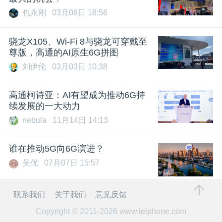
包永刚
03月06日 18:56
骁龙X105、Wi-Fi 8与骁龙可穿戴至
尊版，高通的AI原生6G拼图
刘伊伦
03月03日 10:38
高通柯诗亚：AI有望成为推动6G持
续发展的一大动力
nebula
11月14日 14:13
谁在推动5G向6G演进？
吴优
07月07日 15:57
联系我们
关于我们
意见反馈
Copyright © 2011-2026
www.leiphone.com