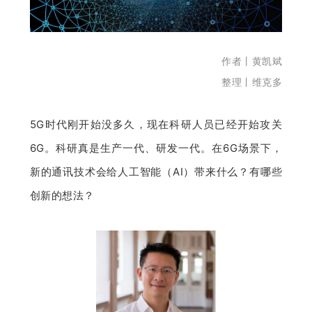
开
课
作者丨黄凯斌
整理丨维克多
活
5G时代刚开始没多久，现在科研人员已经开始攻关
动
6G。科研真是生产一代、研发一代。在6G场景下，
中
新的通讯技术会给人工智能（AI）带来什么？有哪些
创新的想法？
心
GAIR
专