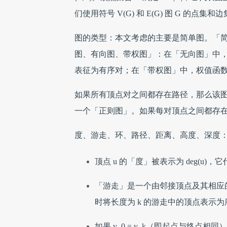
们使用符号 V(G) 和 E(G) 图 G 的点集和
图的类型：本文考虑的主要是简单图。「
图、有向图、带权图」：在「无向图」中，
表征为有序对；在「带权图」中，权值函数 
如果所有顶点对之间都存在路径，那么该
一个「正则图」。如果每对顶点之间都存
度、游走、环、路径、距离、高度、深度
顶点 u 的「度」被表示为 deg(u)，
「游走」是一个由邻接顶点及其相应
时将长度为 k 的游走中的顶点表示为序列 v_
如果 v_0 = v_k（即起点与终点