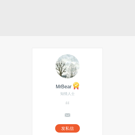
MrBear
知情人士
发私信