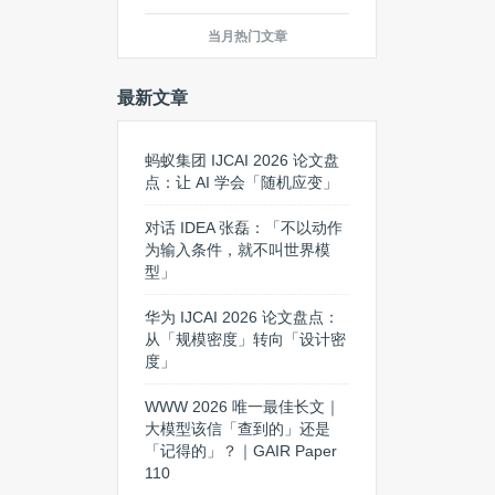
当月热门文章
最新文章
蚂蚁集团 IJCAI 2026 论文盘
点：让 AI 学会「随机应变」
对话 IDEA 张磊：「不以动作
为输入条件，就不叫世界模
型」
华为 IJCAI 2026 论文盘点：
从「规模密度」转向「设计密
度」
WWW 2026 唯一最佳长文｜
大模型该信「查到的」还是
「记得的」？｜GAIR Paper
110