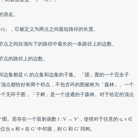
的游走。
(u,v)」，它被定义为两点之间最短路径的长度。
节点之间自顶向下的路径中最长的一条路径上的边数。
节点的路径上的边数。
点集和边集都是 G 的点集和边集的子集。 「团」图的一个完全子
个顶点都恰好有两个邻点，不包含环的图被称为「森林」。一个
一个无环子图，「子树」是一个连通的子森林。对于给定的顶点
′) 为两个图。若存在一个双射函数 f : V → V′，使得对于任意的 u, v ∈
仅当 u 和 v 在 G′ 中邻接，则 G 和 G′ 同构。