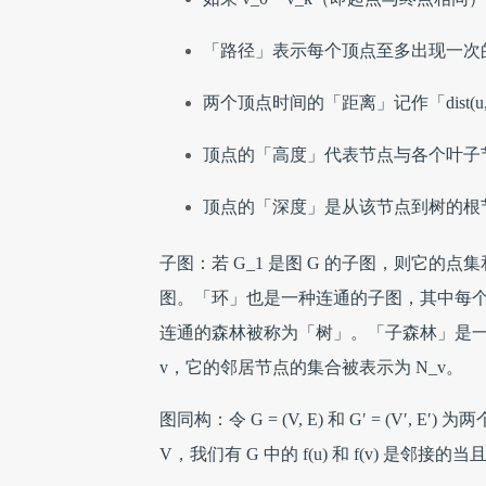
「路径」表示每个顶点至多出现一次
两个顶点时间的「距离」记作「dist
顶点的「高度」代表节点与各个叶子
顶点的「深度」是从该节点到树的根
子图：若 G_1 是图 G 的子图，则它的
图。「环」也是一种连通的子图，其中每
连通的森林被称为「树」。「子森林」是
v，它的邻居节点的集合被表示为 N_v。
图同构：令 G = (V, E) 和 G′ = (V′, E
V，我们有 G 中的 f(u) 和 f(v) 是邻接的当且