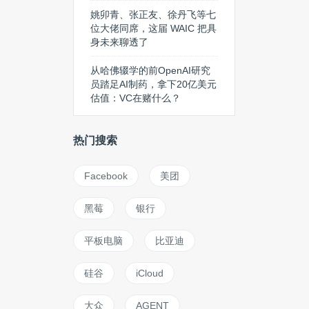
姚卯青、张正友、徐丹飞等七
位大佬同席，这届 WAIC 把具
身未来聊透了
从哈佛辍学的前OpenAI研究
员踏足AI制药，拿下20亿美元
估值：VC在赌什么？
热门搜索
Facebook
美团
黑莓
银行
平板电脑
比亚迪
硅谷
iCloud
大众
AGENT