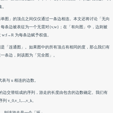
边集。
简单图」的顶点之间仅仅通过一条边相连。本文还将讨论「无向
每条边被表征为一个无需对{v,w}；在「有向图」中，边则被
w:f→R 为每条边赋予权值。
图是「连通图」。如果图中的所有顶点有相同的度，那么我们有
在一条边，则该图为「完全图」。
：
它代表与 u 相连的边数。
的边交替组成的序列，游走的长度由包含的边数确定。我们有
0,v_1,...,v_k。
相同），则该游走是一个「环」。