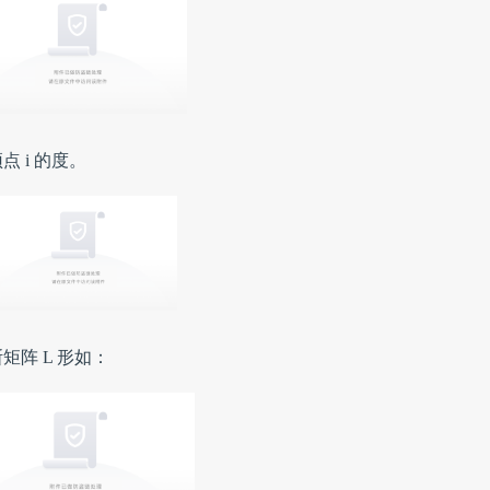
点 i 的度。
阵 L 形如：