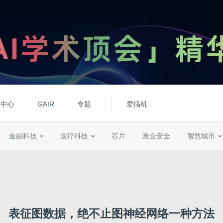
动中心
GAIR
专题
爱搞机
金融科技
医疗科技
芯片
政企安全
智慧城市
表征图数据，绝不止图神经网络一种方法