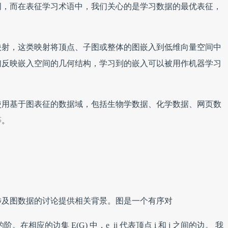
词，而在表征学习术语中，我们关心的是学习数据的最优表征，
映射，这类映射将顶点、子图或整体的图嵌入到低维向量空间中
们反映嵌入空间的几何结构，学习到的嵌入可以被用作机器学习
使用基于图表征的数据域，包括生物学数据、化学数据、网页数
等。
涉及图数据的讨论提供相关背景。图是一个有序对
图的阶。在相应的边集 E(G) 中，e_ij 代表顶点 i 和 j 之间的边。 我