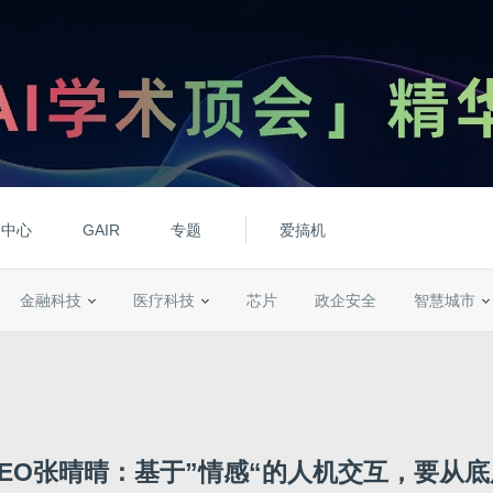
动中心
GAIR
专题
爱搞机
金融科技
医疗科技
芯片
政企安全
智慧城市
EO张晴晴：基于”情感“的人机交互，要从