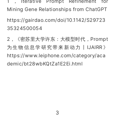
1，Iterative Prompt Refinement for 
Mining Gene Relationships from ChatGPT
https://gairdao.com/doi/10.1142/S29723
35324500054
2，《密苏里大学许东：大模型时代，Prompt 
为生物信息学研究带来新动力丨IJAIRR》
https://www.leiphone.com/category/aca
demic/bt28wbKQtZa1E2Ei.html
3