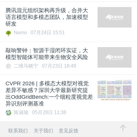
腾讯混元组织架构再升级，合并大
语言模型和多模态团队，加速模型
研发
Nemo
07月24日 15:51
敲响警钟：智源干湿闭环实证，大
模型智能体可能带来生物安全风险
二维马晓宁
07月23日 18:49
CVPR 2026 | 多模态大模型对视觉
差异不敏感？深圳大学最新研究提
出OddGridBench:一个细粒度视觉差
异识别评测基准
陈淑瑜
05月28日 11:38
联系我们
关于我们
意见反馈