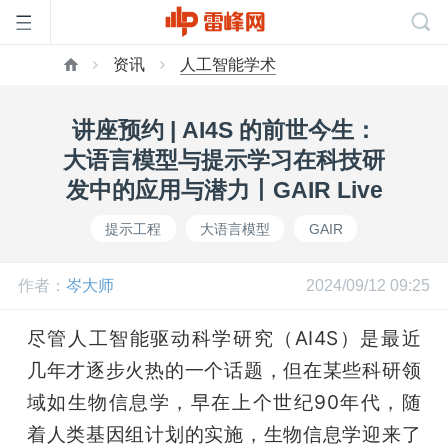
资讯
人工智能学术
首
讲座预约 | AI4S 的前世今生：
页
大语言模型与提示学习在科技研
发中的应用与潜力丨GAIR Live
雷
提示工程
大语言模型
GAIR
峰
作者：
岑大师
2024/09/12 09:25
网
尽管人工智能驱动科学研究（AI4S）是最近
几年才逐步火热的一个话题，但在某些科研领
公
域如生物信息学，早在上个世纪90年代，随
着人类基因组计划的实施，生物信息学迎来了