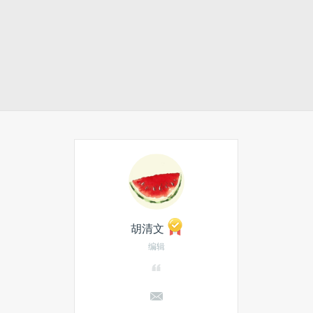
胡清文
编辑