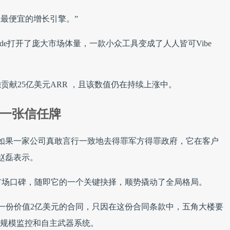
迄今为止最便宜的增长引擎。”
ude Code打开了庞大市场体量，一款小众工具变成了人人皆可Vibe
pic 单独贡献25亿美元ARR ，且该数值仍在持续上涨中。
了一张信任牌
如果一家公司真敢言行一致地去得罪军方得罪政府，它在客户
赵磊表示。
ic的市场口碑，随即它的一个关键抉择，顺势撬动了全局格局。
了五角大楼一份价值2亿美元的合同，只因在这份合同条款中，五角大楼要
国国内大规模监控和自主武器系统。