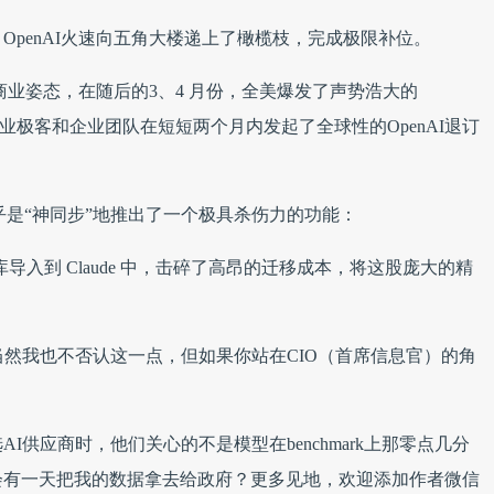
时，OpenAI火速向五角大楼递上了橄榄枝，完成极限补位。
进商业姿态，在随后的3、4 月份，全美爆发了声势浩大的
数百万专业极客和企业团队在短短两个月内发起了全球性的OpenAI退订
ic 几乎是“神同步”地推出了一个极具杀伤力的功能：
码库导入到 Claude 中，击碎了高昂的迁移成本，将这股庞大的精
当然我也不否认这一点，但如果你站在CIO（首席信息官）的角
供应商时，他们关心的不是模型在benchmark上那零点几分
会有一天把我的数据拿去给政府？更多见地，欢迎添加作者微信