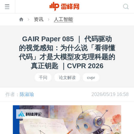
资讯
人工智能
首
GAIR Paper 085 ｜ 代码驱动
页
的视觉感知：为什么说「看得懂
代码」才是大模型攻克理科题的
雷
真正钥匙 ｜CVPR 2026
千问
论文解读
cvpr
峰
作者：
陈淑瑜
2026/05/19 16:58
网
公