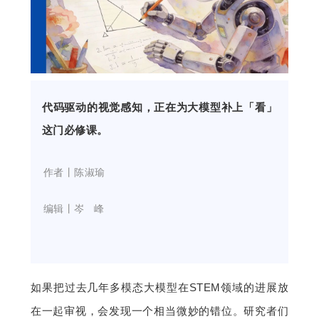
开
课
活
代码驱动的视觉感知，正在为大模型补上「看」
动
这门必修课。
中
    作者丨陈淑瑜
    编辑丨岑   峰
心
GAIR
如果把过去几年多模态大模型在STEM领域的进展放
专
在一起审视，会发现一个相当微妙的错位。研究者们