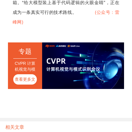
箱。“给大模型装上基于代码逻辑的火眼金睛”，正在
成为一条真实可行的技术路线。
（雷峰网
(公众号：雷
峰网)
）
专题
CVPR 计算
机视觉与模
式识别会议
查看更多文
章
相关文章