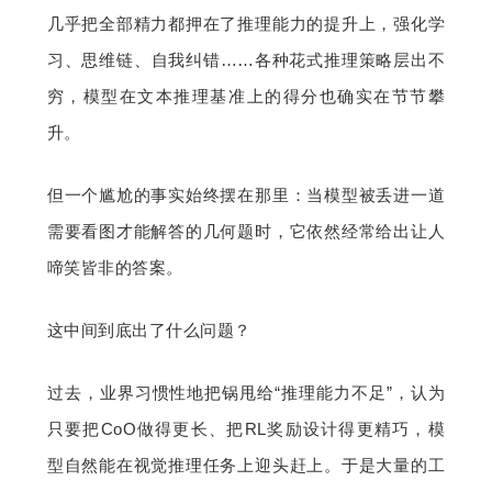
几乎把全部精力都押在了推理能力的提升上，强化学
题
习、思维链、自我纠错……各种花式推理策略层出不
穷，模型在文本推理基准上的得分也确实在节节攀
爱
升。
搞
但一个尴尬的事实始终摆在那里：当模型被丢进一道
需要看图才能解答的几何题时，它依然经常给出让人
机
啼笑皆非的答案。
这中间到底出了什么问题？
过去，业界习惯性地把锅甩给“推理能力不足”，认为
只要把CoO做得更长、把RL奖励设计得更精巧，模
型自然能在视觉推理任务上迎头赶上。于是大量的工