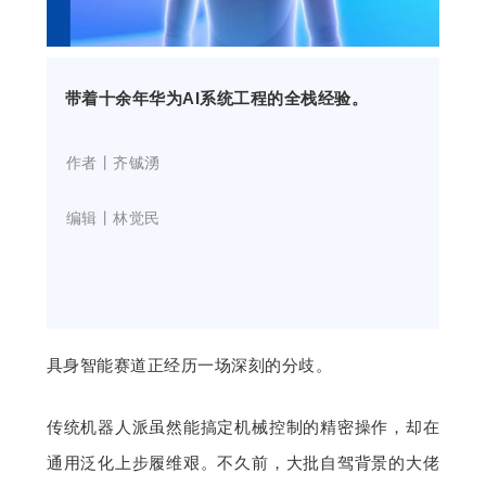
开
课
带着十余年华为AI系统工程的全栈经验。
活
    作者丨齐铖湧
动
    编辑丨
林觉民
中
心
具身智能赛道正经历一场深刻的分歧。
GAIR
传统机器人派虽然能搞定机械控制的精密操作，却在
专
通用泛化上步履维艰。不久前，大批自驾背景的大佬