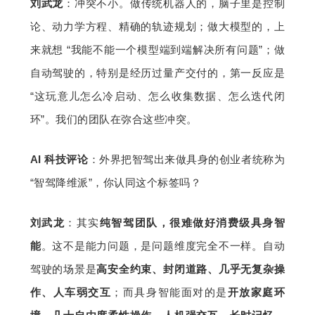
刘武龙
：冲突不小。做传统机器人的，脑子里是控制
论、动力学方程、精确的轨迹规划；做大模型的，上
来就想 “我能不能一个模型端到端解决所有问题”；做
自动驾驶的，特别是经历过量产交付的，第一反应是 
“这玩意儿怎么冷启动、怎么收集数据、怎么迭代闭
环”。我们的团队在弥合这些冲突。
AI 科技评论
：外界把智驾出来做具身的创业者统称为 
“智驾降维派”，你认同这个标签吗？
刘武龙
：其实
纯
智驾
团队，很难做好消费级具身智
能
。这不是能力问题，是问题维度完全不一样。自动
驾驶的场景是
高安全约束、封闭道路、几乎无复杂操
作、人车弱交互
；而具身智能面对的是
开放家庭环