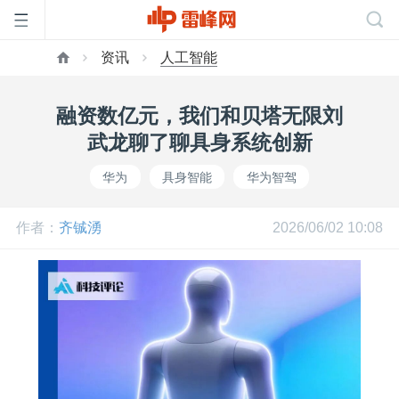
资讯
人工智能
首
融资数亿元，我们和贝塔无限刘
页
武龙聊了聊具身系统创新
华为
具身智能
华为智驾
雷
作者：
齐铖湧
2026/06/02 10:08
峰
网
公