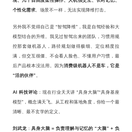
境、几十自由度柔性操作、人机强交互、长时记忆、
个性化需求
。场景不一样，无法实现降维打击。
另外我不觉得自己是 “智驾降维”，我是自驾经验和大
模型结合的升维。我见过智驾出来的团队，习惯用规
控那套做机器人，路径规划做得极细、定位精度拉
满，但交互很僵、不会看人脸色、不懂用户习惯，最
后产品根本没法用。因为
消费级机器人不是车，它是 
“活的伙伴”
。
AI 科技评论
：现在行业天天讲 “具身大脑”“具身基座
模型”，概念满天飞。从工程和落地角度，你给一个最
清晰、最不玄学的定义。
刘武龙
：
具身大脑 = 负责理解与记忆的 “大脑” + 负