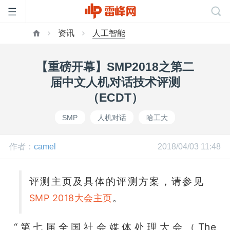
资讯
人工智能
首
【重磅开幕】SMP2018之第二
页
届中文人机对话技术评测
（ECDT）
雷
SMP
人机对话
哈工大
峰
作者：
camel
2018/04/03 11:48
网
评测主页及具体的评测方案，请参见
。
SMP 2018大会主页
公
“第七届全国社会媒体处理大会（The 