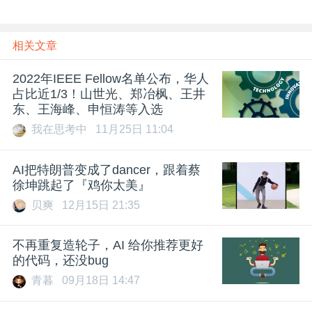
相关文章
2022年IEEE Fellow名单公布，华人
占比近1/3！山世光、郑冶枫、王井
东、王海峰、申恒涛等入选
我在思考中
11月25日 11:04
AI把特朗普变成了dancer，跟着蔡
徐坤跳起了『鸡你太美』
贝爽
12月15日 21:35
不再重复造轮子，AI 给你推荐更好
的代码，还没bug
青暮
09月18日 14:47