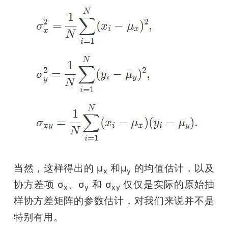
当然，这样得出的 μ
 和μ
 的均值估计，以及
x
y
协方差项 σ
、σ
 和 σ
 仅仅是实际的原始抽
x
y
xy
样协方差矩阵的参数估计，对我们来说并不是
特别有用。