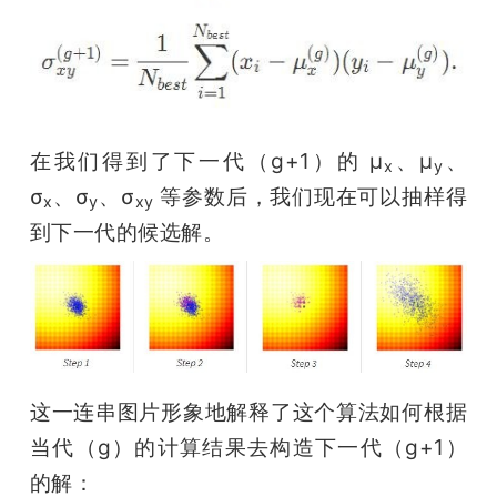
在我们得到了下一代（g+1）的 μ
、μ
、
x
y
σ
、σ
、σ
 等参数后，我们现在可以抽样得
x
y
xy
到下一代的候选解。
这一连串图片形象地解释了这个算法如何根据
当代（g）的计算结果去构造下一代（g+1）
的解：