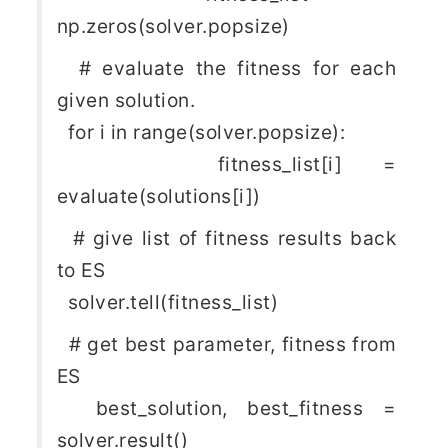
np.zeros(solver.popsize)
  # evaluate the fitness for each 
given solution.
  for i in range(solver.popsize):
    fitness_list[i] = 
evaluate(solutions[i])
  # give list of fitness results back 
to ES
  solver.tell(fitness_list)
  # get best parameter, fitness from 
ES
  best_solution, best_fitness = 
solver.result()