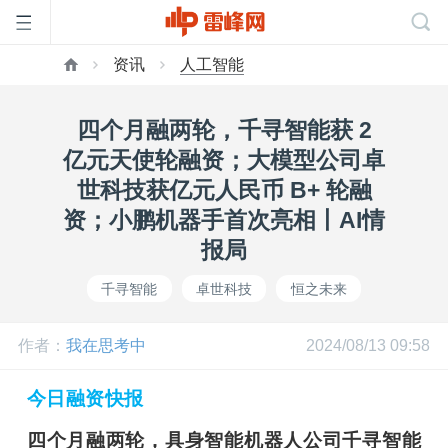
资讯
人工智能
首
四个月融两轮，千寻智能获 2
页
亿元天使轮融资；大模型公司卓
世科技获亿元人民币 B+ 轮融
雷
资；小鹏机器手首次亮相丨AI情
报局
峰
千寻智能
卓世科技
恒之未来
网
作者：
我在思考中
2024/08/13 09:58
公
今日融资快报
四个月融两轮，具身智能机器人公司千寻智能