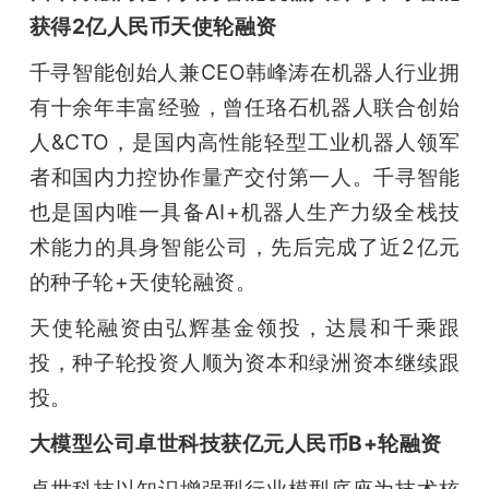
开
获得2亿人民币天使轮融资
课
千寻智能创始人兼CEO韩峰涛在机器人行业拥
有十余年丰富经验，曾任珞石机器人联合创始
活
人&CTO，是国内高性能轻型工业机器人领军
者和国内力控协作量产交付第一人。千寻智能
动
也是国内唯一具备AI+机器人生产力级全栈技
术能力的具身智能公司，先后完成了近2亿元
中
的种子轮+天使轮融资。
天使轮融资由弘辉基金领投，达晨和千乘跟
心
投，种子轮投资人顺为资本和绿洲资本继续跟
投。
GAIR
大模型公司卓世科技获亿元人民币B+轮融资
专
卓世科技以知识增强型行业模型底座为技术核