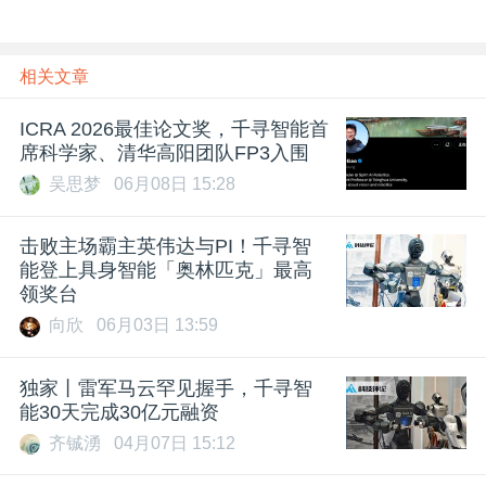
相关文章
ICRA 2026最佳论文奖，千寻智能首
席科学家、清华高阳团队FP3入围
吴思梦
06月08日 15:28
击败主场霸主英伟达与PI！千寻智
能登上具身智能「奥林匹克」最高
领奖台
向欣
06月03日 13:59
独家丨雷军马云罕见握手，千寻智
能30天完成30亿元融资
齐铖湧
04月07日 15:12