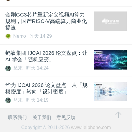
金刚GC3芯片重新定义视频AI算力
规则，国产RISC-V高端算力商业化
提速
Nemo
昨天 14:29
蚂蚁集团 IJCAI 2026 论文盘点：让
AI 学会「随机应变」
丛末
昨天 14:24
华为 IJCAI 2026 论文盘点：从「规
模密度」转向「设计密度」
丛末
昨天 14:19
联系我们
关于我们
意见反馈
Copyright © 2011-2026
www.leiphone.com