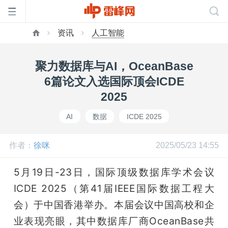
资讯
人工智能
首
聚力数据库与AI，OceanBase
页
6篇论文入选国际顶会ICDE
2025
雷
AI
数据
ICDE 2025
峰
作者：
徐咪
2025/05/23 14:55
网
5月19日-23日，国际顶级数据库学术会议
ICDE 2025（第41届IEEE国际数据工程大
公
会）于中国香港举办。本届会议中国高校和企
业表现亮眼，其中数据库厂商OceanBase共