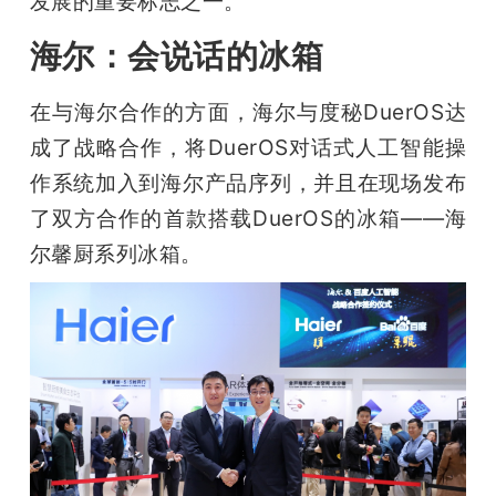
发展的重要标志之一。
题
海尔：会说话的冰箱
爱
在与海尔合作的方面，海尔与度秘DuerOS达
成了战略合作，将DuerOS对话式人工智能操
搞
作系统加入到海尔产品序列，并且在现场发布
了双方合作的首款搭载DuerOS的冰箱——海
机
尔馨厨系列冰箱。