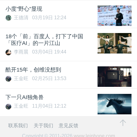
小度"野心"显现
王德清
03月19日 12:24
18个「前」百度人，打下了中国
「医疗AI」的一片江山
李雨晨
03月04日 19:44
酷开15年，创维没想到
王金旺
02月25日 13:53
下一只AI独角兽
王金旺
11月04日 12:12
联系我们
关于我们
意见反馈
Copyright © 2011-2026
www.leiphone.com