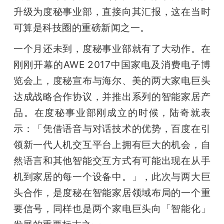
开
升级为度秘事业部，直接向其汇报，这在当时
可算是科技圈的重磅新闻之一。
课
一个月还未到，度秘事业部就有了大动作。在
活
刚刚开幕的AWE 2017中国家电及消费电子博
览会上，度秘宣布与海尔、美的两大家电巨头
动
达成战略合作协议，并推出系列的智能家居产
品。在度秘事业部刚成立的时候，陆奇就表
中
示：「凭借语音与对话技术的优势，百度在引
领新一代人机交互平台上拥有巨大的机会，自
心
然语言和其他智能交互方式有可能出现在从手
机到家居的每一个设备中。」，此次与两大巨
GAIR
头合作，是度秘在智能家居领域布局的一个重
要信号，同样也是两个家电巨头向「智能化」
专