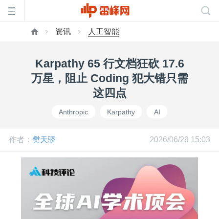
资讯
人工智能
首
Karpathy 65 行文档狂砍 17.6
页
万星，阻止 Coding 犯大错只需
这四点
雷
Anthropic
Karpathy
AI
峰
作者：
樊天骄
2026/06/29 15:03
网
公