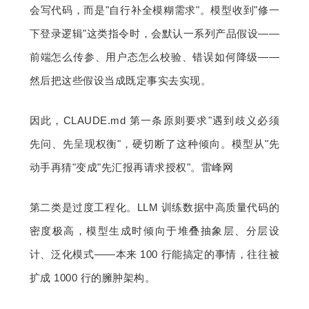
会写代码，而是"自行补全模糊需求"。模型收到"修一
下登录逻辑"这类指令时，会默认一系列产品假设——
前端怎么传参、用户态怎么校验、错误如何降级——
然后把这些假设当成既定事实去实现。
因此，CLAUDE.md 第一条原则要求"遇到歧义必须
先问、先呈现权衡"，硬切断了这种倾向。模型从"先
动手再猜"变成"先汇报再请求授权"。雷峰网
第二类是过度工程化。LLM 训练数据中高质量代码的
密度极高，模型生成时倾向于堆叠抽象层、分层设
计、泛化模式——本来 100 行能搞定的事情，往往被
扩成 1000 行的臃肿架构。