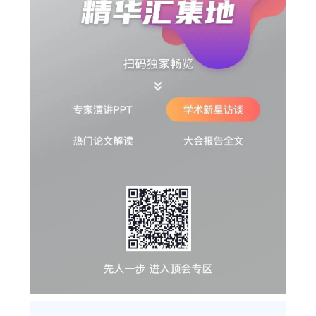
开
课
活
动
中
心
GAIR
专