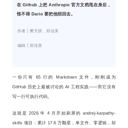
在 Github 上把 Anthropic 官方文档甩在身后，
题
怪不得 Dario 要把他招回去。
爱
    作者丨
樊天骄、郑佳美
搞
    编辑丨
郑佳美
机
一份只有 65 行的 Markdown 文件，刚刚成为 
GitHub 历史上最被讨论的 AI 工程实践——而它没有
写一行可执行代码。
这就是 2026 年 4 月开始刷屏的 andrej-karpathy-
skills 项目：累计 17.6 万颗星，单文件、零逻辑，却