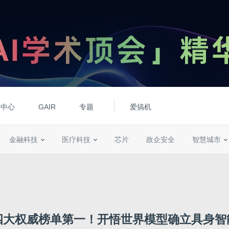
动中心
GAIR
专题
爱搞机
金融科技
医疗科技
芯片
政企安全
智慧城市
四大权威榜单第一！开悟世界模型确立具身智