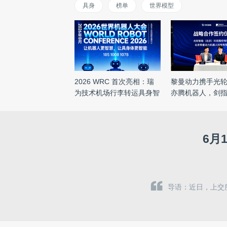
具身
榜单
世界模型
2026 WRC 首次亮相：瑞
黎曼动力携手光
为技术机场行李转运具身智
亦腾机器人，剑指2
能方 ...
百 ...
6月
导语：近日，上交所