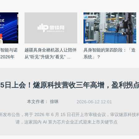
轮智能与诺
越疆具身全栖机器人让陪伴
具身智能的第四阶段：「造
026年
从“听见”升级为“看见” ...
系统」？
15日上会！燧原科技营收三年高增，盈利拐
本文作者：
徐咪
2026-06-12 12:01
发布公告，将于 2026 年 6 月 15 日召开上市审核会议，审议燧原科
请，这家国内 AI 算力芯片企业正式迎来上市关键节点