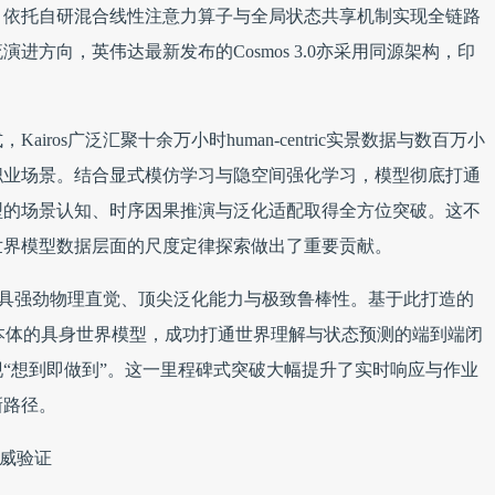
，依托自研混合线性注意力算子与全局状态共享机制实现全链路
方向，英伟达最新发布的Cosmos 3.0亦采用同源架构，印
ros广泛汇聚十余万小时human-centric实景数据与数百万小
职业场景。结合显式模仿学习与隐空间强化学习，模型彻底打通
型的场景认知、时序因果推演与泛化适配取得全方位突破。这不
世界模型数据层面的尺度定律探索做出了重要贡献。
s兼具强劲物理直觉、顶尖泛化能力与极致鲁棒性。基于此打造的
机器人本体的具身世界模型，成功打通世界理解与状态预测的端到端闭
“想到即做到”。这一里程碑式突破大幅提升了实时响应与作业
新路径。
权威验证