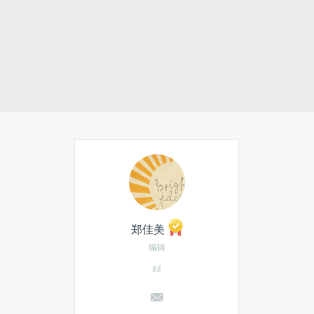
郑佳美
编辑