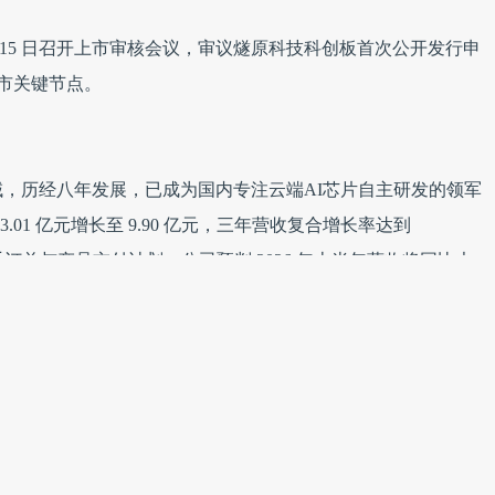
 月 15 日召开上市审核会议，审议燧原科技科创板首次公开发行申
上市关键节点。
，历经八年发展，已成为国内专注云端AI芯片自主研发的领军
 3.01 亿元增长至 9.90 亿元，三年营收复合增长率达到
手订单与产品交付计划，公司预判 2026 年上半年营收将同比大
平。
年间公司净亏损从 16.65 亿元缩减至 11.64 亿元，亏损规模持
付节奏、员工成本预算、研发规划等因素考虑，预计在2026年