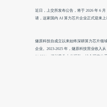
近日，上交所发布公告，将于 2026 年 6
请，这家国内 AI 算力芯片企业正式迎来
燧原科技自成立以来始终深耕算力芯片领域
企业。2023-2025 年，燧原科技营业收入从
81.32%，增长势头十分强劲。结合现有在
幅上涨，半年营收有望追平 2025 年全年水
盈利层面同样呈现向好态势。2023至2025三
续收窄。公司表示，根据在手订单、产品交
或2027年可实现合并报表盈利。