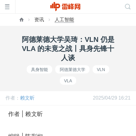
资讯
人工智能
首
阿德莱德大学吴琦：VLN 仍是
页
VLA 的未竟之战丨具身先锋十
人谈
雷
具身智能
阿德莱德大学
VLN
VLA
峰
作者：
赖文昕
2025/04/29 16:21
网
作者 | 赖文昕
公