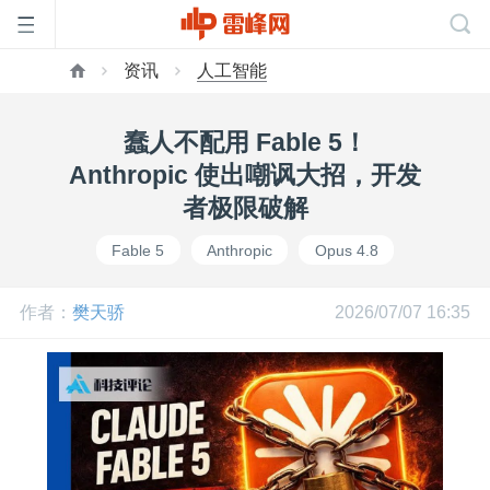
资讯
人工智能
首
蠢人不配用 Fable 5！
页
Anthropic 使出嘲讽大招，开发
者极限破解
雷
Fable 5
Anthropic
Opus 4.8
峰
作者：
樊天骄
2026/07/07 16:35
网
公