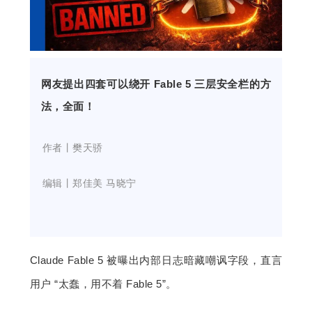
开
课
网友提出四套可以绕开 Fable 5 三层安全栏的方
活
法，全面！
动
樊天骄
    作者丨
中
    编辑丨
郑佳美 马晓宁
心
GAIR
Claude Fable 5 被曝出内部日志暗藏嘲讽字段，直言
用户 “太蠢，用不着 Fable 5”。
专