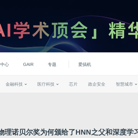
动中心
GAIR
专题
爱搞机
金融科技
医疗科技
芯片
政企安全
智慧城市
物理诺贝尔奖为何颁给了HNN之父和深度学