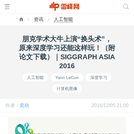
资讯
人工智能
首
朋克学术大牛上演“换头术”，
页
原来深度学习还能这样玩！（附
论文下载）｜SIGGRAPH ASIA
雷
2016
人工智能
Yann LeCun
深度学习
峰
计算机图像
网
作者：
奕欣
2016/12/05 21:00
公